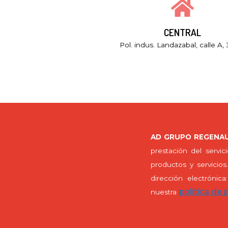
CENTRAL
Pol. indus. Landazabal, calle A,
AD GRUPO REGENAU
prestación del servic
productos y servicio
dirección electrónic
política de 
nuestra