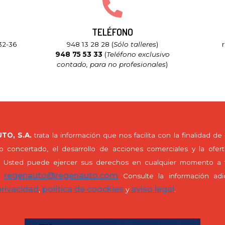
TELÉFONO
 32-36
948 13 28 28 (
Sólo talleres
)
948 75 53 33
(
Teléfono exclusivo
contado, para no profesionales
)
TO, S.A.
trata la información que nos facilita con la finalidad de 
io concertado, el desarrollo de acciones comerciales y la ofer
s. Usted puede ejercer sus derechos en cualquier momento a t
regenauto@regenauto.com
a:
Consulte la información adi
privacidad
política de coockies
aviso legal
,
y
.